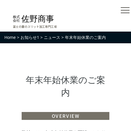
佐野商事
株式
会社
富士の麓のスリット加工専門工場
Home
>
お知らせ1
>
ニュース
>
年末年始休業のご案内
年末年始休業のご案
内